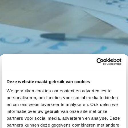
Financieel advies kan je een
hoop kosten besparen!
Deze website maakt gebruik van cookies
We willen allemaal gelukkig zijn. Maar wat
We gebruiken cookies om content en advertenties te
betekent geluk voor jou? En hoe ziet jouw
personaliseren, om functies voor social media te bieden
financiële situatie er dan uit? Sta je stil bij de
en om ons websiteverkeer te analyseren. Ook delen we
risico’s die dat plaatje kunnen verstoren? Denk
aan onverwachte gebeurtenissen zoals
informatie over uw gebruik van onze site met onze
arbeidsongeschiktheid of overlijden.
partners voor social media, adverteren en analyse. Deze
partners kunnen deze gegevens combineren met andere