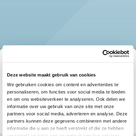
Hypotheekadvies voor
nieuwbouwproject
Deze website maakt gebruik van cookies
| Giel Peetershof
We gebruiken cookies om content en advertenties te
Ben je geïnteresseerd in het nieuwbouwproject
personaliseren, om functies voor social media te bieden
Giel Peetershof in Egchel?
en om ons websiteverkeer te analyseren. Ook delen we
Check eerst wat financieel haalbaar is.
informatie over uw gebruik van onze site met onze
partners voor social media, adverteren en analyse. Deze
Vrijblijvende hypotheekcheck aanvragen
partners kunnen deze gegevens combineren met andere
informatie die u aan ze heeft verstrekt of die ze hebben
verzameld op basis van uw gebruik van hun services.