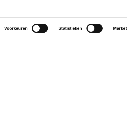
Voorkeuren
Statistieken
Market
 op
Ondersteuning
Parti