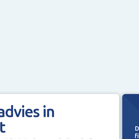
advies in
t
D
f