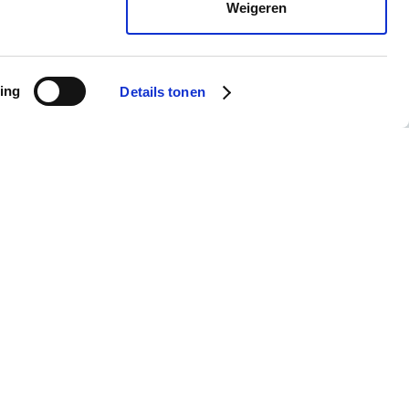
Weigeren
ing
Details tonen
culier
Summa Groep