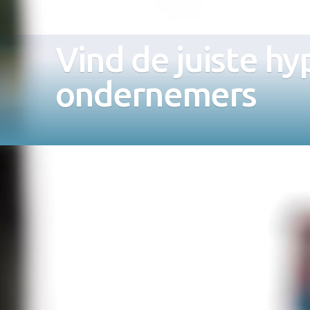
Vind de juiste hy
ondernemers