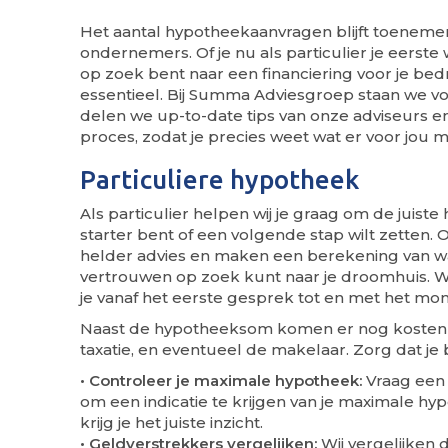
Het aantal hypotheekaanvragen blijft toenemen,
ondernemers. Of je nu als particulier je eerst
op zoek bent naar een financiering voor je bed
essentieel. Bij Summa Adviesgroep staan we vo
delen we up-to-date tips van onze adviseurs en
proces, zodat je precies weet wat er voor jou mo
Particuliere hypotheek
Als particulier helpen wij je graag om de juiste
starter bent of een volgende stap wilt zetten. 
helder advies en maken een berekening van wa
vertrouwen op zoek kunt naar je droomhuis. 
je vanaf het eerste gesprek tot en met het mome
Naast de hypotheeksom komen er nog kosten bi
taxatie, en eventueel de makelaar. Zorg dat je 
• Controleer je maximale hypotheek:
Vraag een 
om een indicatie te krijgen van je maximale h
krijg je het juiste inzicht.
• Geldverstrekkers vergelijken:
Wij vergelijken 