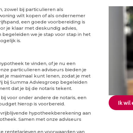
 zowel bij particulieren als
e woning wilt kopen of als ondernemer
rijfspand, een goede voorbereiding is
or je klaar met deskundig advies,
 begeleiden we je stap voor stap in het
gelijk is.
 hypotheek te vinden, of je nu een
Onze particulieren adviseurs bieden je
t je maximaal kunt lenen, zodat je met
Wij bij Summa Adviesgroep begeleiden
nt dat je bij de notaris tekent.
j voor onder andere de notaris, een
Ik wil
budget hierop is voorbereid.
vrijblijvende hypotheekberekening aan
ypotheek. Samen met onze adviseurs
de rentetarieven en voorwaarden van