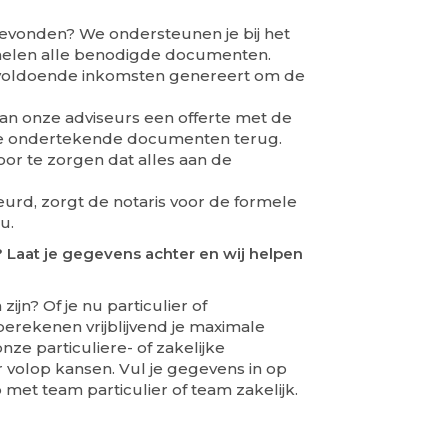
gevonden? We ondersteunen je bij het
melen alle benodigde documenten.
 voldoende inkomsten genereert om de
an onze adviseurs een offerte met de
de ondertekende documenten terug.
or te zorgen dat alles aan de
eurd, zorgt de notaris voor de formele
u.
 Laat je gegevens achter en wij helpen
ijn? Of je nu particulier of
erekenen vrijblijvend je maximale
ze particuliere- of zakelijke
r volop kansen. Vul je gegevens in op
 met team particulier of team zakelijk.