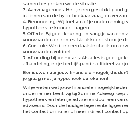
samen bespreken we de situatie.
3. Aanvraagproces
: Heb je een geschikt pand 
indienen van de hypotheekaanvraag en verza
4. Beoordeling:
Wij toetsen of je onderneming
hypotheek te kunnen dragen.
5. Offerte:
Bij goedkeuring ontvang je van een v
voorwaarden en rentes. Na akkoord stuur je 
6. Controle:
We doen een laatste check om ervo
voorwaarden voldoet.
7. Afronding bij de notaris:
Als alles is goedgek
afhandeling, en je bedrijfspand is officieel van jo
Benieuwd naar jouw financiële mogelijkheden?
je graag met je hypotheek berekenen!
Wil je weten wat jouw financiële mogelijkheden z
ondernemer bent, wij bij Summa Adviesgroep b
hypotheek en laten je adviseren door een van on
adviseurs. Door de huidige lage rente liggen e
het contactformulier of neem direct contact op