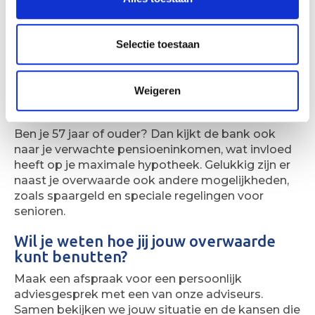
af te sluiten. Maar er zijn meer mogelijkheden.
Misschien wil je je pensioen aanvullen, iets nalaten
aan je kinderen of kleinkinderen, een mooie reis
Selectie toestaan
maken of investeren in een tweede woning. Wat je
plannen ook zijn: onze adviseurs van Summa
helpen je hierbij graag.
Weigeren
Denk op tijd na over je opties
Ben je 57 jaar of ouder? Dan kijkt de bank ook
naar je verwachte pensioeninkomen, wat invloed
heeft op je maximale hypotheek. Gelukkig zijn er
naast je overwaarde ook andere mogelijkheden,
zoals spaargeld en speciale regelingen voor
senioren.
Wil je weten hoe jij jouw overwaarde
kunt benutten?
Maak een afspraak voor een persoonlijk
adviesgesprek met een van onze adviseurs.
Samen bekijken we jouw situatie en de kansen die