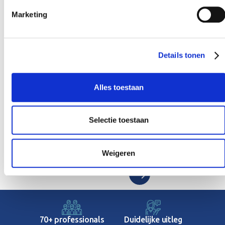
Marketing
Wil je meer weten over pensioen en
inkomen?
Details tonen
Alles toestaan
Selectie toestaan
Pensioen & inkomen
Arbeidsongeschiktheid
Weigeren
Duidelijke uitleg
70+ professionals