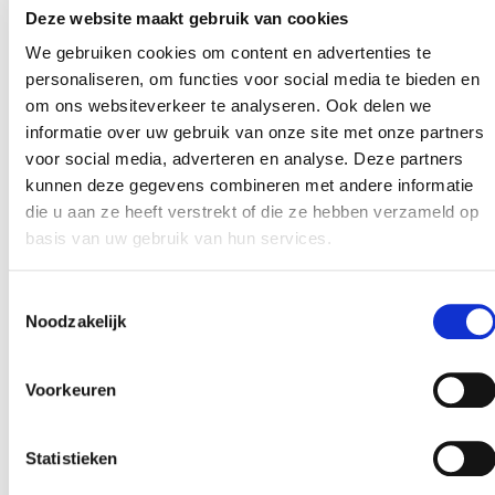
Deze website maakt gebruik van cookies
gebied van pensioen en inkomen, ook voor je
medewerkers. Of toch niet? Er zijn zoveel wetten
We gebruiken cookies om content en advertenties te
en regels die zorgen voor onduidelijkheid: wat heb
personaliseren, om functies voor social media te bieden en
je er nu écht aan? En wat moet je minimaal
om ons websiteverkeer te analyseren. Ook delen we
geregeld hebben? Wij kijken daarom graag met je
informatie over uw gebruik van onze site met onze partners
mee. Wij maken moeilijke dingen makkelijk, zijn
voor social media, adverteren en analyse. Deze partners
op de hoogte van alle wetten en regels en geven
kunnen deze gegevens combineren met andere informatie
je inzicht van de financiële gevolgen bij diverse
die u aan ze heeft verstrekt of die ze hebben verzameld op
scenario’s. De meest voorkomende onderwerpen
basis van uw gebruik van hun services.
op het gebied van pensioen en inkomen vind je
hier, maar neem gerust contact met ons op om
jouw specifieke situatie samen te bekijken.
Toestemmingsselectie
Noodzakelijk
Ik wil een adviesgesprek
Voorkeuren
Statistieken