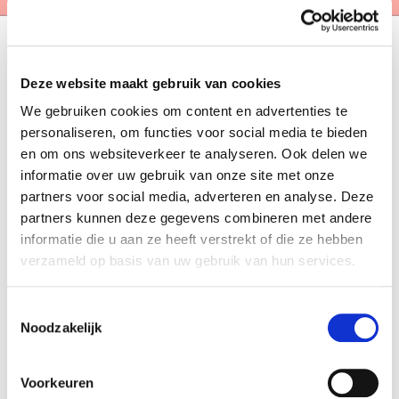
Een koophuis geeft rust, maar onverwachte
Deze website maakt gebruik van cookies
gebeurtenissen kunnen veel invloed hebben op de
We gebruiken cookies om content en advertenties te
maandlasten van je hypotheek. Denk aan
personaliseren, om functies voor social media te bieden
situaties zoals arbeidsongeschikt raken, het
en om ons websiteverkeer te analyseren. Ook delen we
verliezen van je baan of wat er met je hypotheek
informatie over uw gebruik van onze site met onze
gebeurt als je partner overlijdt. In al deze
omstandigheden verandert jouw inkomen, terwijl
partners voor social media, adverteren en analyse. Deze
de vaste lasten blijven doorlopen. Met tijdige
partners kunnen deze gegevens combineren met andere
stappen en onafhankelijk financieel advies houd je
informatie die u aan ze heeft verstrekt of die ze hebben
grip op je situatie.
verzameld op basis van uw gebruik van hun services.
Arbeidsongeschikt: wat betekent
Toestemmingsselectie
dat voor je hypotheek?
Noodzakelijk
Wanneer je (gedeeltelijk) arbeidsongeschikt raakt,
gaat je inkomen vaak meteen omlaag. Daardoor
Voorkeuren
kunnen de maandlasten van je hypotheek zwaar